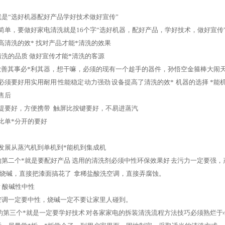
就是“选好机器配好产品学好技术做好宣传”
简单，要做好家电清洗就是16个字“选好机器，配好产品，学好技术，做好宣传
高清洗的效* 找对产品才能*清洗的效果
清洗的品质 做好宣传才能*清洗的客源
“工欲善其事必*利其器，想干嘛，必须的现有一个趁手的器件，孙悟空金箍棒大闹
须要好用实用耐用 性能稳定 动力强劲 设备提高了清洗的效* 机器的选择 *能机 
售后
提要好，方便携带 触屏比按键要好，不易进蒸汽
比单*分开的要好
发展从蒸汽机到单机到*能机到集成机
第二个*就是要配好产品 选用的清洗剂必须中性环保效果好 去污力一定要强，产
拿烧碱，直接把漆面搞花了 拿稀盐酸洗空调，直接弄腐蚀。
垢 酸碱性中性
空调一定要中性，烧碱一定不要让家里人碰到。
洗的第三个*就是一定要学好技术 对各家家电的拆装清洗流程方法技巧必须熟烂于