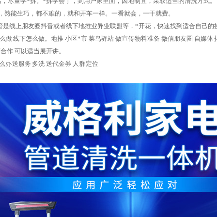
学的话，尽量学*拆。*拆学会了，到用户家里面，因地制宜，采取适当的清洗方式。
，熟能生巧，都不难的，就和开车一样。一看就会，一干就费。
不管是线上朋友圈抖音或者线下地推业异业联盟等，*开花，快速找到适合自己的接
么做 线下怎么做。地推 小区*市 菜鸟驿站 做宣传 物料准备 微信朋友圈 自媒体 抖
商合作 可以适当展开讲。
么办 送服务 多洗 送代金券 人群 定位