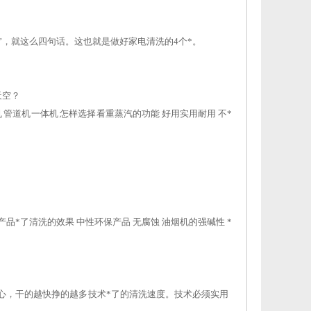
”，就这么四句话。这也就是做好家电清洗的4个*。
天空？
管道机 一体机 怎样选择 看重蒸汽的功能 好用实用耐用 不*
品*了清洗的效果 中性环保产品 无腐蚀 油烟机的强碱性 *
心，干的越快挣的越多 技术*了的清洗速度。技术必须实用