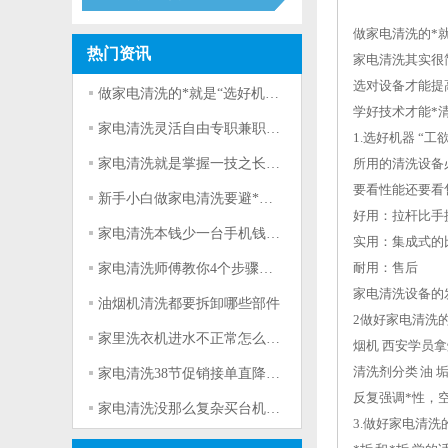
做家电清洗的*
热门资讯
家电清洗其实很
选对设备才能提
做家电清洗的*就是“选好机器配好产品学好技术做好宣传”
学好技术才能*
家电清洗灵活自由专职兼职都能做
1.选好机器 
家电清洗就是掌握一技之长靠技术挣钱
所用的清洗设备必
要看性能还要看
新手小白做家电清洗要避*的4个坑是什么？
好用：拉杆比手
家电清洗本钱少一台手机钱就够了
实用：集成式的
耐用：售后
家电清洗师傅教你4个步骤学会热水器清洗方法
家电清洗设备的
油烟机清洗都要拆卸哪些部件
2做好家电清洗的
家里洗衣机进水不正常怎么办？看家电清洗师傅怎么处理！
烟机 西安学员
清洗剂分类 油 
家电清洗38节促销接单直降38元
反复强调*性，
家电清洗没那么复杂买台机器学会技术就可以开工挣钱了
3.做好家电清