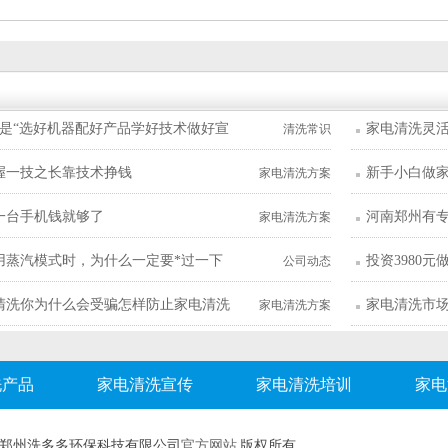
自由专职兼职都能做
就是“选好机器配好产品学好技术做好宣
家电清洗灵
清洗常识
握一技之长靠技术挣钱
新手小白做家
家电清洗方案
一台手机钱就够了
河南郑州有
家电清洗方案
用蒸汽模式时，为什么一定要*过一下
投资3980
公司动态
清洗你为什么会受骗怎样防止家电清洗
家电清洗市
家电清洗方案
洗产品
家电清洗宣传
家电清洗培训
家电
郑州洗多多环保科技有限公司
官方网站
版权所有