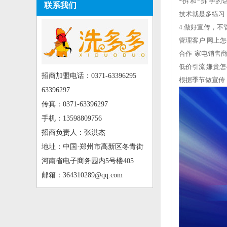
*拆 和 *拆 
联系我们
技术就是多练习
4.做好宣传，
管理客户 网上怎
合作 家电销售
低价引流 嫌贵怎
招商加盟电话：0371-63396295
根据季节做宣传
63396297
传真：0371-63396297
手机：13598809756
招商负责人：张洪杰
地址：中国·郑州市高新区冬青街
河南省电子商务园内5号楼405
邮箱：364310289@qq.com