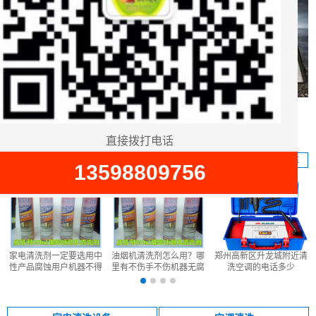
*能家电清洗机
多功能管道清洗机
直接拨打电话
直接拨打电话
产品展示
MORE
13598809756
13598809756
家电清洗剂一定要选用中
油烟机清洗剂怎么用？哪
郑州高新区升龙城附近清
性产品腐蚀用户机器不得
里有不伤手不伤机器无腐
洗空调的电话多少
了
蚀的油烟机清洗剂
13598809756