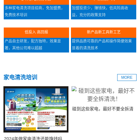
多种家电清洗项目招商，免加盟费，
加盟投资少，赚钱快，低风险高收
免费技术培训
益，充分的政策支持
低投入 高回报
新产品新工具新工艺
产品自主研发，配方独特，效果显
提供品质可靠的产品和操作简便效果
著，其他公司难以超越
显着的清洗技术
家电清洗培训
MORE
碰到这些家电，最好不要全拆清
洗！
2024年做家电清洗还能挣钱吗